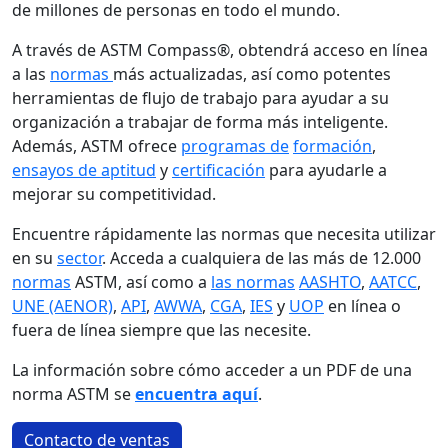
de millones de personas en todo el mundo.
A través de ASTM Compass®, obtendrá acceso en línea
a las
normas
más actualizadas, así como potentes
herramientas de flujo de trabajo para ayudar a su
organización a trabajar de forma más inteligente.
Además, ASTM ofrece
programas de
formación
,
ensayos de aptitud
y
certificación
para ayudarle a
mejorar su competitividad.
Encuentre rápidamente las normas que necesita utilizar
en su
sector
. Acceda a cualquiera de las más de 12.000
normas
ASTM, así como a
las normas
AASHTO
,
AATCC
,
UNE (AENOR)
,
API
,
AWWA
,
CGA
,
IES
y
UOP
en línea o
fuera de línea siempre que las necesite.
La información sobre cómo acceder a un PDF de una
norma ASTM se
encuentra aquí
.
Contacto de ventas