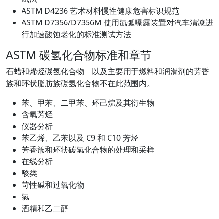
ASTM D4236 艺术材料慢性健康危害标识规范
ASTM D7356/D7356M 使用氙弧曝露装置对汽车清漆进
行加速酸蚀老化的标准测试方法
ASTM 碳氢化合物标准和章节
石蜡和烯烃碳氢化合物，以及主要用于燃料和润滑剂的芳香
族和环状脂肪族碳氢化合物不在此范围内。
苯、甲苯、二甲苯、环己烷及其衍生物
含氧芳烃
仪器分析
苯乙烯、乙苯以及 C9 和 C10 芳烃
芳香族和环状碳氢化合物的处理和采样
在线分析
酸类
苛性碱和过氧化物
氯
酒精和乙二醇