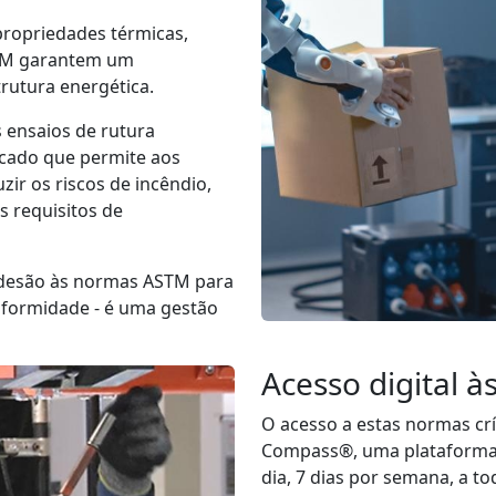
propriedades térmicas,
ASTM garantem um
rutura energética.
s ensaios de rutura
icado que permite aos
ir os riscos de incêndio,
s requisitos de
 adesão às normas ASTM para
onformidade - é uma gestão
Acesso digital 
O acesso a estas normas crí
Compass®, uma plataforma d
dia, 7 dias por semana, a to