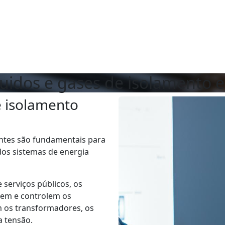
idos e gases de isolamento el
e isolamento
antes são fundamentais para
 dos sistemas de energia
serviços públicos, os
liem e controlem os
m os transformadores, os
 tensão.