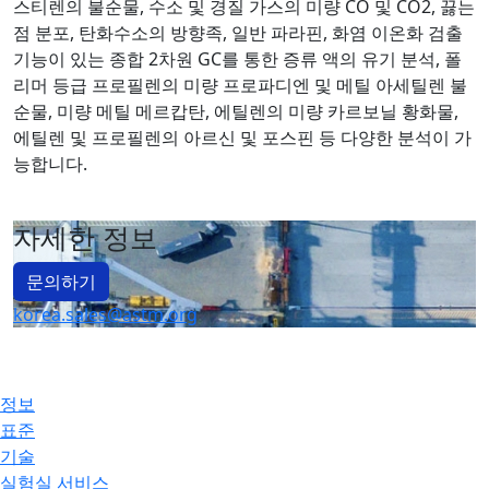
스티렌의 불순물, 수소 및 경질 가스의 미량 CO 및 CO2, 끓는
점 분포, 탄화수소의 방향족, 일반 파라핀, 화염 이온화 검출
기능이 있는 종합 2차원 GC를 통한 증류 액의 유기 분석, 폴
리머 등급 프로필렌의 미량 프로파디엔 및 메틸 아세틸렌 불
순물, 미량 메틸 메르캅탄, 에틸렌의 미량 카르보닐 황화물,
에틸렌 및 프로필렌의 아르신 및 포스핀 등 다양한 분석이 가
능합니다.
자세한 정보
문의하기
korea.sales@astm.org
정보
표준
기술
실험실 서비스