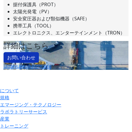
据付保護具（PROT）
太陽光発電（PV）
安全変圧器および類似機器（SAFE）
携帯工具（TOOL）
エレクトロニクス、エンターテインメント（TRON）
詳細はこちら
お問い合わせ
japansales@astm.org
について
規格
エマージング・テクノロジー
ラボラトリーサービス
産業
トレーニング