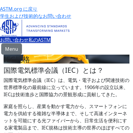
ASTM.org に戻り
学生および技術的なお問い合わせ
お問い合わせ
私のASTM
Menu
IEC規格
国際電気標準会議（IEC）とは？
国際電気標準会議（IEC）は、電気・電子および関連技術の
世界標準化の最前線に立っています。1906年の設立以来、
IECは技術進歩と国際協力の景観形成に貢献してきた。
家庭を照らし、産業を動かす電力から、スマートフォンに
電力を供給する複雑な半導体まで、そして高速インターネ
ットを可能にする光ファイバーから、日常生活を便利にす
る家電製品まで、IEC規格は技術主導の世界のほぼすべての