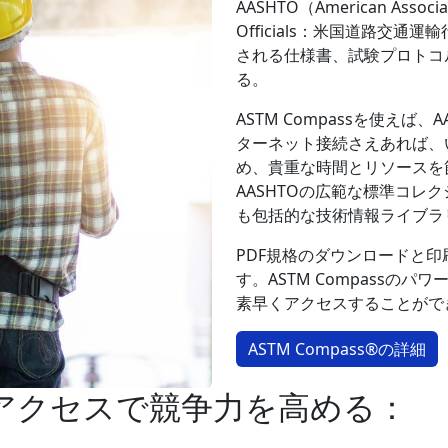
AASHTO（American Associati
Officials：米国道路交
される仕様書、試験プロトコ
る。
ASTM Compassを使え
ターネット接続さえあれば、
め、貴重な時間とリソースを節
AASHTOの広範な標準コレ
も包括的な技術情報ライブラ
PDF規格のダウンロードと
す。ASTM Compassの
素早くアクセスすることがで
ASTM Compass®の詳細
時アクセスで競争力を高める：