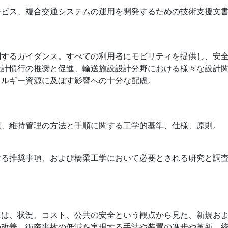
ービス、複合交通システムの運用を開発するための技術支援文
関するガイダンス。すべての利用者にモビリティを提供し、安
設計慣行の推奨と促進、輸送施設設計分野における様々な設計
ネルギー資源に及ぼす影響への十分な配慮。
査、維持管理の方法と手順に関する工学的基準、仕様、原則。
する推奨事項、および橋梁工学において必要とされる研究と調
には、状況、コスト、公共の安全という観点から見た、新規お
改善、衝突事故の低減を実現する手法や装置の進歩や革新、統