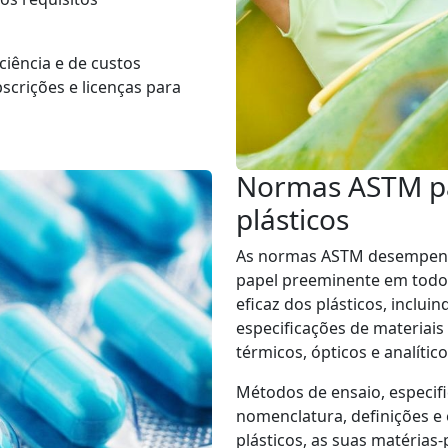
ciência e de custos
scrições e licenças para
Normas ASTM pa
plásticos
As normas ASTM desempen
papel preeminente em todos
eficaz dos plásticos, inclu
especificações de materiai
térmicos, ópticos e analítico
Métodos de ensaio, especif
nomenclatura, definições e 
plásticos, as suas matérias