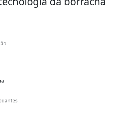
tecnologia da borracha
ção
ha
vedantes