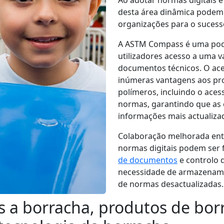
Ao adotar normas digitais e
desta área dinâmica podem p
organizações para o sucess
A ASTM Compass é uma pode
utilizadores acesso a uma 
documentos técnicos. O ace
inúmeras vantagens aos prof
polímeros, incluindo o aces
normas, garantindo que as
informações mais actualiza
Colaboração melhorada ent
normas digitais podem ser 
de documentos
e controlo d
necessidade de armazenament
de normas desactualizadas.
 a borracha, produtos de bor